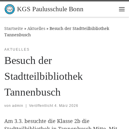
Zum Inhalt springen
KGS Paulusschule Bonn
Me
Startseite
»
Aktuelles
»
Besuch der Stadtteilbibliothek
Tannenbusch
AKTUELLES
Besuch der
Stadtteilbibliothek
Tannenbusch
von
admin
|
Veröffentlicht
4. März 2026
Am 3.3. besuchte die Klasse 2b die
Stadtteilbibliothek in Tannenbusch Mitte. Mit