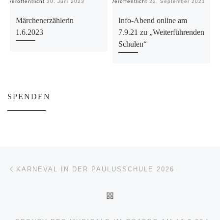
Veröffentlicht
30. Juni 2023
Veröffentlicht
22. September 2021
Ve
Märchenerzählerin
Info-Abend online am
1.6.2023
7.9.21 zu „Weiterführenden
Schulen“
SPENDEN
Beitragsnavigation
Vorheriger Beitrag
KARNEVAL IN DER PAULUSSCHULE 2026
ZURÜCK ZUR BEITRAGSL
Nä