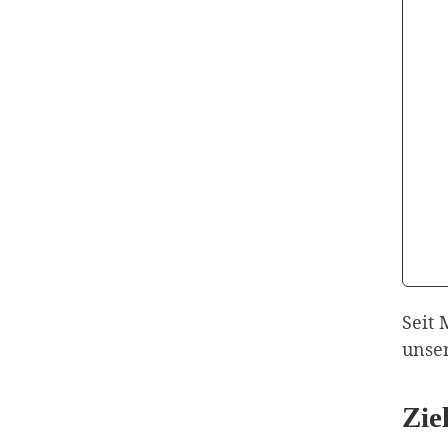
Seit 
unse
Zie