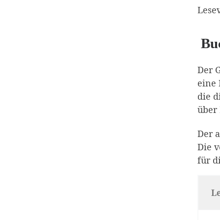
Lese
Bu
Der G
eine
die d
über 
Der 
Die v
für d
Le