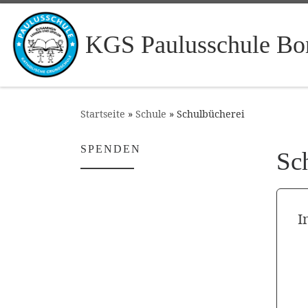
Zum Inhalt springen
KGS Paulusschule Bo
Startseite
»
Schule
»
Schulbücherei
SPENDEN
Sc
I