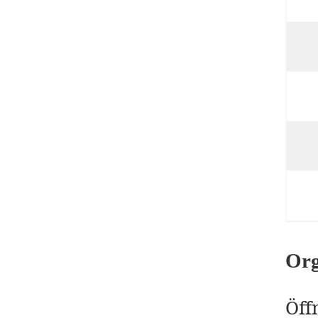
Org
Öff