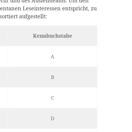
erin und des Ausleihteams. Um den
entanen Leseinteressen entspricht, zu
rtiert aufgestellt:
Kennbuchstabe
A
B
C
D