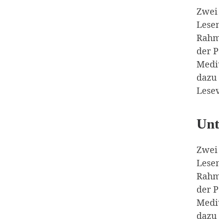
Zwei 
Lese
Rahme
der P
Mediu
dazu 
Lese
Unt
Zwei 
Lese
Rahme
der P
Mediu
dazu 