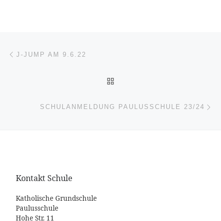
Beitragsnavigation
Vorheriger Beitrag
J-JUMP AM 9.6.22
ZURÜCK ZUR BEITRAGSL
Nä
SCHULANMELDUNG PAULUSSCHULE 23/24
Kontakt Schule
Katholische Grundschule
Paulusschule
Hohe Str. 11