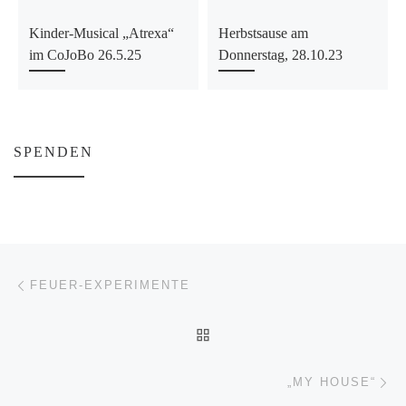
Kinder-Musical „Atrexa“
Herbstsause am
im CoJoBo 26.5.25
Donnerstag, 28.10.23
SPENDEN
Beitragsnavigation
Vorheriger Beitrag
FEUER-EXPERIMENTE
ZURÜCK ZUR BEITRAGSL
Nä
„MY HOUSE“