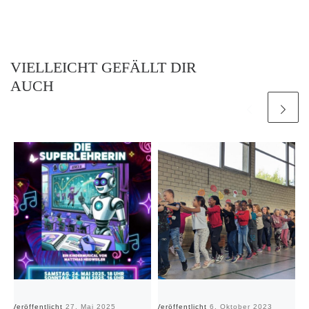
VIELLEICHT GEFÄLLT DIR
AUCH
Veröffentlicht
27. Mai 2025
Veröffentlicht
6. Oktober 2023
Ve