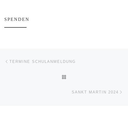
SPENDEN
Beitragsnavigation
Vorheriger Beitrag
TERMINE SCHULANMELDUNG
ZURÜCK ZUR BEITRAGSL
Nä
SANKT MARTIN 2024