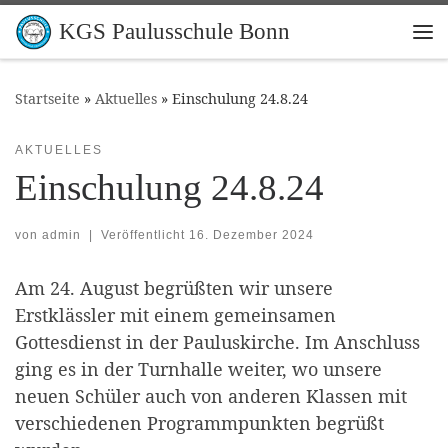
Zum Inhalt springen
KGS Paulusschule Bonn
Me
Startseite
»
Aktuelles
»
Einschulung 24.8.24
AKTUELLES
Einschulung 24.8.24
von
admin
|
Veröffentlicht
16. Dezember 2024
Am 24. August begrüßten wir unsere
Erstklässler mit einem gemeinsamen
Gottesdienst in der Pauluskirche. Im Anschluss
ging es in der Turnhalle weiter, wo unsere
neuen Schüler auch von anderen Klassen mit
verschiedenen Programmpunkten begrüßt