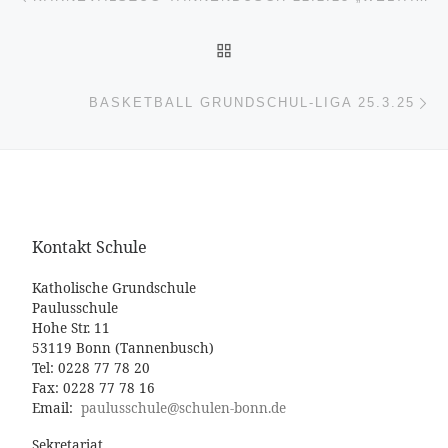
ZURÜCK ZUR BEITRAGSL
Nä
BASKETBALL GRUNDSCHUL-LIGA 25.3.25
Kontakt Schule
Katholische Grundschule
Paulusschule
Hohe Str. 11
53119 Bonn (Tannenbusch)
Tel: 0228 77 78 20
Fax: 0228 77 78 16
Email:
paulusschule@schulen-bonn.de
Sekretariat