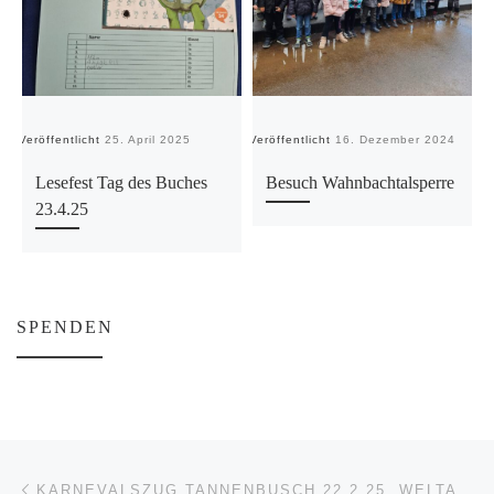
Veröffentlicht
25. April 2025
Veröffentlicht
16. Dezember 2024
Ve
Lesefest Tag des Buches
Besuch Wahnbachtalsperre
23.4.25
SPENDEN
Beitragsnavigation
Vorheriger Beitrag
KARNEVALSZUG TANNENBUSCH 22.2.25 „WELTALL“