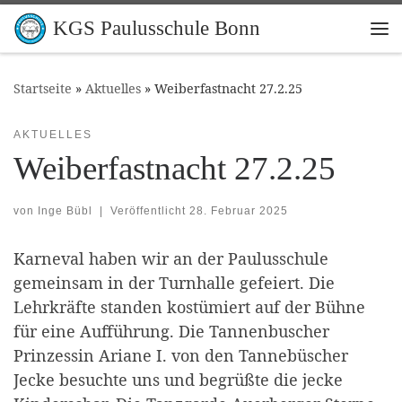
Zum Inhalt springen
KGS Paulusschule Bonn
Me
Startseite
»
Aktuelles
»
Weiberfastnacht 27.2.25
AKTUELLES
Weiberfastnacht 27.2.25
von
Inge Bübl
|
Veröffentlicht
28. Februar 2025
Karneval haben wir an der Paulusschule
gemeinsam in der Turnhalle gefeiert. Die
Lehrkräfte standen kostümiert auf der Bühne
für eine Aufführung. Die Tannenbuscher
Prinzessin Ariane I. von den Tannebüscher
Jecke besuchte uns und begrüßte die jecke